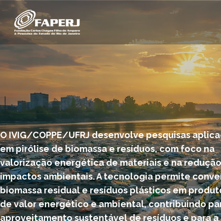
O IVIG/COPPE/UFRJ desenvolve pesquisas aplic
em pirólise de biomassa e resíduos, com foco na
valorização energética de materiais e na reduçã
impactos ambientais. A tecnologia permite conve
biomassa residual e resíduos plásticos em produt
de valor energético e ambiental, contribuindo pa
aproveitamento sustentável de resíduos e para a