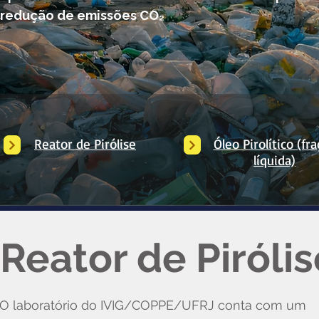
redução de emissões CO₂
Reator de Pirólise
Óleo Pirolítico (fr
líquida)
Reator de Pirólis
O laboratório do IVIG/COPPE/UFRJ conta com um