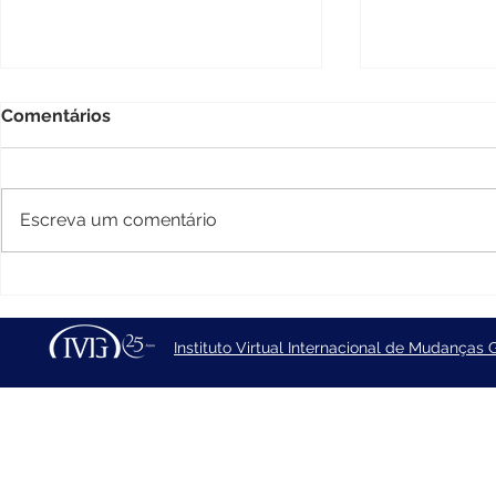
Comentários
Escreva um comentário
Fórum internacional
IVIG/UFRJ 
discute reconstrução da
científica 
infraestrutura hospitalar da
a PortosRio
Instituto Virtual Internacional de Mudanças 
Venezuela após terremotos
execução d
estratégico
públicos f