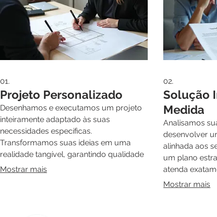
01.
02.
Projeto Personalizado
Solução I
Medida
Desenhamos e executamos um projeto
inteiramente adaptado às suas
Analisamos sua
necessidades específicas.
desenvolver u
Transformamos suas ideias em uma
alinhada aos s
realidade tangível, garantindo qualidade
um plano estra
e exclusividade em cada detalhe para
Mostrar mais
atenda exatam
alcançar seus objetivos.
otimizando rec
Mostrar mais